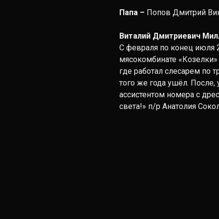
Папа –
Попов Дмитрий Ви
Виталий Дмитриевич Мил
С февраля по конец июля 2
мясокомбинате «Козелки» г
где работал слесарем по 
того же года ушёл. После,
ассистентом номера с дре
света!» п/р Анатолия Сокол