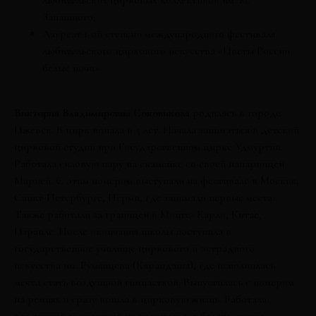
любительских цирковых коллективов им. М.
Запашного
;
Лауреат 1-ой степени международного фестиваля
любительского циркового искусства «Цветы России
белые ночи»
Виктория Владимировна Соковикова
родилась в городе
Ижевск. В цирк попала в 5 лет. Начала заниматься в детской
цирковой студии при Государственном цирке Удмуртии.
Работала силовую пару на скамейке со своей напарницей
Марией. С этим номером выступали на фестивале в Москве,
Санкт-Петербурге, Перми, где занимали первые места.
Также работали за границей в Монте- Карло, Китае,
Израиле. После окончания школы поступила в
государственное училище циркового и эстрадного
искусства им. Румянцева (Карандаша), где исполнилась
мечта стать воздушной гимнасткой. Выпустилась с номером
на ремнях и сразу вошла в цирковую жизнь. Работала