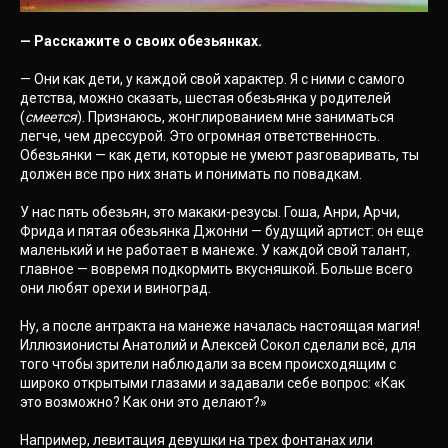
— Расскажите о своих обезьянках.
— Они как дети, у каждой свой характер. Я с ними с самого
детства, можно сказать, шестая обезьянка у родителей
(
смеется
). Признаюсь, жонглированием мне заниматься
легче, чем дрессурой. Это огромная ответственность.
Обезьянки — как дети, которые не умеют разговаривать, ты
должен все про них знать и понимать по повадкам.
У нас пять обезьян, это макаки-резусы. Гоша, Анри, Арчи,
Фрида и пятая обезьянка Джонни — будущий артист: он еще
маленький и не работает в манеже. У каждой свой талант,
главное — вовремя подкормить вкусняшкой. Больше всего
они любят орехи и виноград.
Ну, а после антракта на манеже началась настоящая магия!
Иллюзионисты Анатолий и Алексей Сокол сделали всё, для
того чтобы зрители наблюдали за всем происходящим с
широко открытыми глазами и задавали себе вопрос: «Как
это возможно? Как они это делают?»
Например, левитация девушки на трех фонтанах или