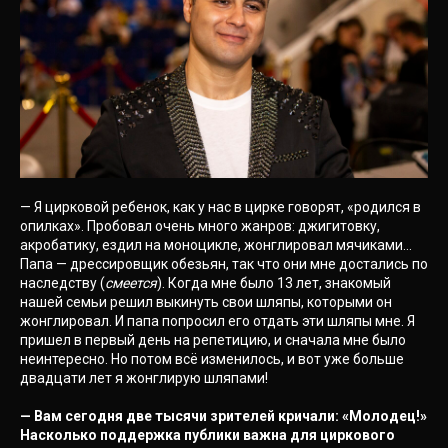
— Я цирковой ребенок, как у нас в цирке говорят, «родился в
опилках». Пробовал очень много жанров: джигитовку,
акробатику, ездил на моноцикле, жонглировал мячиками…
Папа — дрессировщик обезьян, так что они мне достались по
наследству (
смеется
). Когда мне было 13 лет, знакомый
нашей семьи решил выкинуть свои шляпы, которыми он
жонглировал. И папа попросил его отдать эти шляпы мне. Я
пришел в первый день на репетицию, и сначала мне было
неинтересно. Но потом всё изменилось, и вот уже больше
двадцати лет я жонглирую шляпами!
— Вам сегодня две тысячи зрителей кричали: «Молодец!»
Насколько поддержка публики важна для циркового