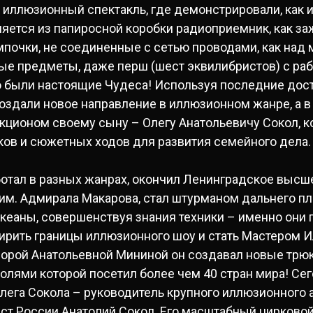
иллюзионный спектакль, где демонстрировали, как и
яется из папиросной коробки радиоприемник, как за
мпочки, не соединенные с сетью проводами, как над
ые предметы, даже перш (шест эквилибристов) с ра
то были настоящие Чудеса! Используя последние дос
создали новое направление в иллюзионном жанре, а в 
акционом своему сыну – Олегу Анатольевичу Сокол, 
ков и сюжетных ходов для развития семейного дела
ботал в разных жанрах, окончил Ленинградское выс
м. Адмирала Макарова, стал штурманом дальнего пла
кеаны, совершенствуя знания техники – именно они 
рить границы иллюзионного шоу и стать Мастером И
лорой Анатольевной Мининой он создавал новые трю
ролями которой посетил более чем 40 стран мира! Се
ега Сокола – руководитель крупного иллюзионного а
ст России Анатолий Сокол. Его масштабный цирковой