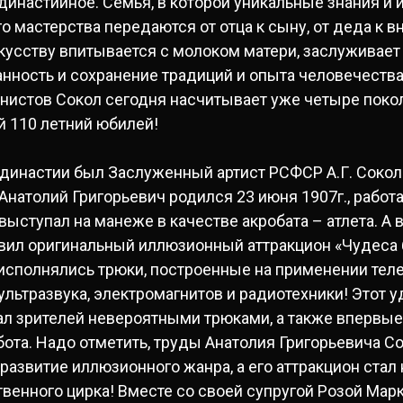
династийное. Семья, в которой уникальные знания и 
 мастерства передаются от отца к сыну, от деда к вн
кусству впитывается с молоком матери, заслуживает
нность и сохранение традиций и опыта человечеств
нистов Сокол сегодня насчитывает уже четыре покол
й 110 летний юбилей!
династии был Заслуженный артист РСФСР А.Г. Сокол
Анатолий Григорьевич родился 23 июня 1907г., работ
ыступал на манеже в качестве акробата – атлета. А в
вил оригинальный иллюзионный аттракцион «Чудеса б
исполнялись трюки, построенные на применении теле
ультразвука, электромагнитов и радиотехники! Этот 
л зрителей невероятными трюками, а также впервые 
ота. Надо отметить, труды Анатолия Григорьевича С
развитие иллюзионного жанра, а его аттракцион стал
венного цирка! Вместе со своей супругой Розой Мар