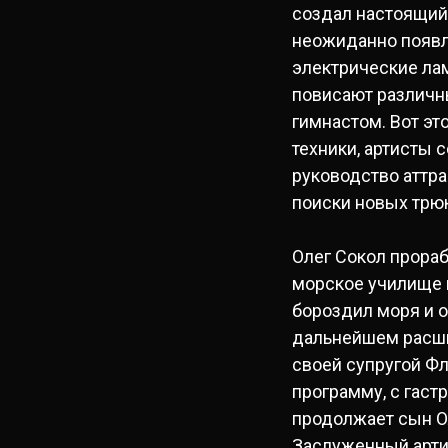
создал настоящий 
неожиданно появл
электрические ла
повисают различн
гимнастом. Вот э
техники, артисты 
руководство аттр
поиски новых трю
Олег Сокол прора
морское училище и
бороздил моря и о
дальнейшем расши
своей супругой Ф
программу, с гаст
продолжает сын Ол
Заслуженный арти