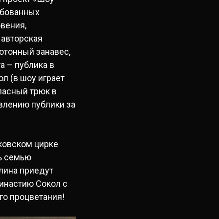
ебованных
вения,
 авторская
отонный занавес,
а – публика в
л (в шоу играет
пасный трюк в
ивлению публики за
ковском цирке
ь семью
лина приедут
инастию Сокол с
го процветания!