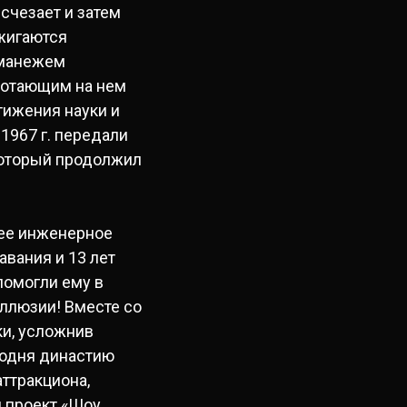
счезает и затем
жигаются
 манежем
ботающим на нем
тижения науки и
1967 г. передали
который продолжил
.
шее инженерное
вания и 13 лет
помогли ему в
ллюзии! Вместе со
ки, усложнив
годня династию
ттракциона,
 проект «Шоу