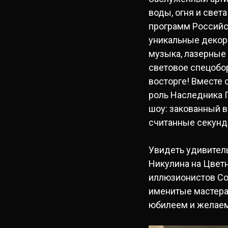
воды, огня и свет
программ Российск
уникальные декор
музыка, лазерные
световое спецобор
восторге! Вместе 
роль Наследника 
шоу: закованный в
считанные секунд
Увидеть удивител
Никулина на Цвет
иллюзионистов Сок
именитые мастера
юбилеем и желаем