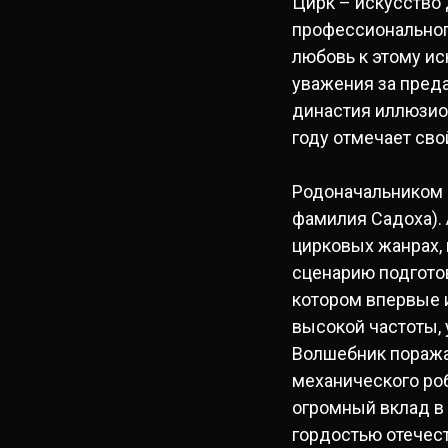
Цирк – искусство 
профессионального
любовь к этому ис
уважения за преда
династия иллюзио
году отмечает сво
Родоначальником 
фамилия Садоха). 
цирковых жанрах, в
сценарию подгото
котором впервые 
высокой частоты, 
Волшебник поража
механического роб
огромный вклад в 
гордостью отечест