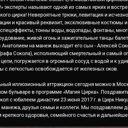
а!» эксперты называют одной из самых ярких и востр
ого цирка! Невероятные трюки, левитация и исчезно
ации и красивый реквизит, эксклюзивные костюмы и
 спецэффекты, тонны воды, водопады, фонтаны, мног
удование, живой огонь и зажигательные танцы балет
с Анатолием на манеж выходит его сын - Алексей Соко
Графа Сокола), исполняющий смертельный и самый о
 цепи, погружается в огромный сосуд с водой и к уд
ы с легкостью освобождается от железных оков.
ьный иллюзионный аттракцион сегодня можно в Мос
ном бульваре в программе «Магия Цирка». Поздравит
ол с юбилеем династии 23 июня 2017 г. в Цирк Нику
 манежа, друзья семьи и коллеги. Мы поздравляем д
 крепкого здоровья, семейного счастья и дальнейше