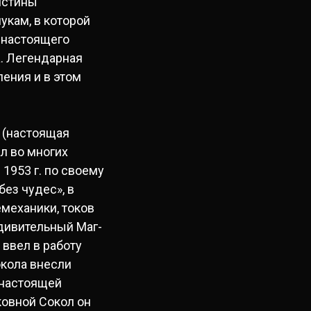
истины
укам, в которой
 настоящего
а. Легендарная
ения и в этом
 (настоящая
ал во многих
 1953 г. по своему
ез чудес», в
механики, токов
удивительный Маг-
ввел в работу
окола внесли
 настоящей
ковной Сокол он